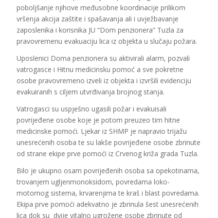
poboljšanje njihove međusobne koordinacije prilikom
vršenja akcija zaštite i spašavanja ali i uvježbavanje
zaposlenika i korisnika JU “Dom penzionera” Tuzla za
pravovremenu evakuaciju lica iz objekta u slučaju požara.
Uposlenici Doma penzionera su aktivirali alarm, pozvali
vatrogasce i Hitnu medicinsku pomoć a sve pokretne
osobe pravovremeno izveli iz objekta i izvršili evidenciju
evakuiranih s ciljem utvrđivanja brojnog stanja.
Vatrogasci su uspješno ugasili požar i evakuisali
povrijeđene osobe koje je potom preuzeo tim hitne
medicinske pomoći. Ljekar iz SHMP je napravio trijažu
unesrećenih osoba te su lakše povrijeđene osobe zbrinute
od strane ekipe prve pomoći iz Crvenog križa grada Tuzla.
Bilo je ukupno osam povrijeđenih osoba sa opekotinama,
trovanjem ugljenmonoksidom, povredama loko-
motornog sistema, krvarenjima te kraš i blast povredama.
Ekipa prve pomoći adekvatno je zbrinula šest unesrećenih
lica dok su dvije vitalno ugrožene osobe zbrinute od