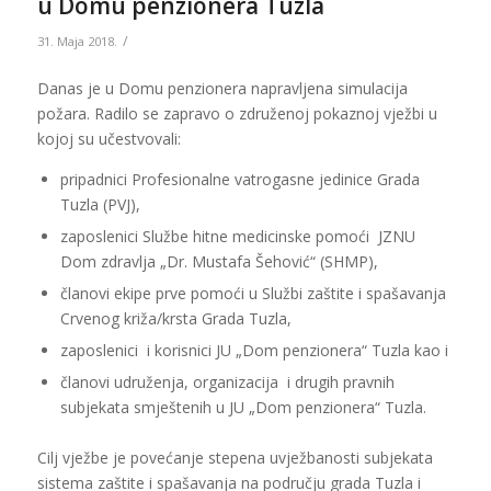
u Domu penzionera Tuzla
/
31. Maja 2018.
Danas je u Domu penzionera napravljena simulacija
požara. Radilo se zapravo o združenoj pokaznoj vježbi u
kojoj su učestvovali:
pripadnici Profesionalne vatrogasne jedinice Grada
Tuzla (PVJ),
zaposlenici Službe hitne medicinske pomoći JZNU
Dom zdravlja „Dr. Mustafa Šehović“ (SHMP),
članovi ekipe prve pomoći u Službi zaštite i spašavanja
Crvenog križa/krsta Grada Tuzla,
zaposlenici i korisnici JU „Dom penzionera“ Tuzla kao i
članovi udruženja, organizacija i drugih pravnih
subjekata smještenih u JU „Dom penzionera“ Tuzla.
Cilj vježbe je povećanje stepena uvježbanosti subjekata
sistema zaštite i spašavanja na području grada Tuzla i