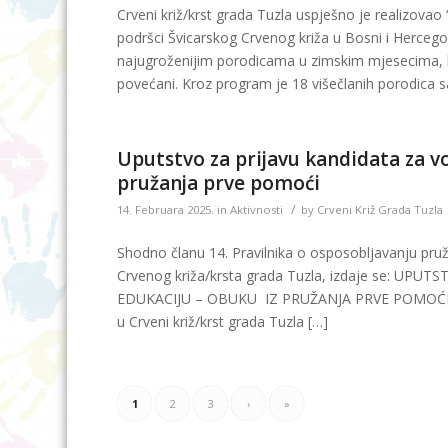
Crveni križ/krst grada Tuzla uspješno je realizovao
podršci Švicarskog Crvenog križa u Bosni i Herceg
najugroženijim porodicama u zimskim mjesecima, k
povećani. Kroz program je 18 višečlanih porodica sa
Uputstvo za prijavu kandidata za v
pružanja prve pomoći
/
14. Februara 2025.
in
Aktivnosti
by
Crveni Križ Grada Tuzla
Shodno članu 14. Pravilnika o osposobljavanju pruža
Crvenog križa/krsta grada Tuzla, izdaje se: 
EDUKACIJU – OBUKU IZ PRUŽANJA PRVE POMOĆI Kako 
u Crveni križ/krst grada Tuzla […]
1
2
3
›
»