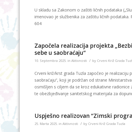
U skladu sa Zakonom o zaštiti ličnih podataka („Služ
imenovao je službenika za zaštitu ličnih podataka. 
604
Započela realizacija projekta „Bezbi
sebe u saobraćaju“
/
10. Septembra 2025.
in
Aktivnosti
by
Crveni Križ Grada Tuz
Crveni križ/krst grada Tuzla započeo je realizaciju p
saobraćaju“, koji je podržan od strane Ministarstv
osmišljen s ciljem da se kroz edukativne radionice 
te obezbjeđivanje sanitetskog materijala za dopun
Uspješno realizovan “Zimski progr
/
25. Marta 2025.
in
Aktivnosti
by
Crveni Križ Grada Tuzla