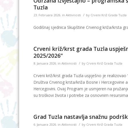
Održana Izvještajno – programska s
Tuzla
/
23. Februara 2026.
in
Aktivnosti
by
Crveni Križ Grada Tuzla
Godišnaj sjednica Skupštine Crvenog križa/krsta gr
Crveni križ/krst grada Tuzla uspje
2025/2026”
/
8. Januara 2026.
in
Aktivnosti
by
Crveni Križ Grada Tuzla
Crveni križ/krst grada Tuzla uspješno je realizova
Društva Crvenog krsta/križa Bosne i Hercegovine a 
Hercegovini. Ovaj Program je usmjeren na pružanj
su troškovi života i potrebe za osnovnim resursima
Grad Tuzla nastavlja snažnu podrš
/
6. Januara 2026.
in
Aktivnosti
by
Crveni Križ Grada Tuzla