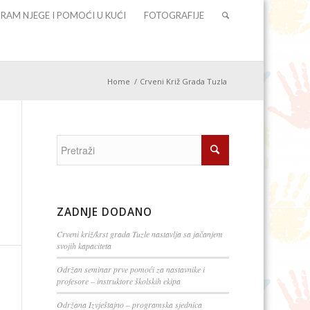
RAM NJEGE I POMOĆI U KUĆI
FOTOGRAFIJE
Home
/
Crveni Križ Grada Tuzla
ZADNJE DODANO
Crveni križ/krst grada Tuzle nastavlja sa jačanjem
svojih kapaciteta
Održan seminar prve pomoći za nastavnike i
profesore – instruktore školskih ekipa
Održana Izvještajno – programska sjednica