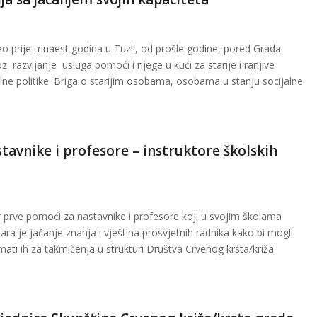
o prije trinaest godina u Tuzli, od prošle godine, pored Grada
 razvijanje usluga pomoći i njege u kući za starije i ranjive
alne politike. Briga o starijim osobama, osobama u stanju socijalne
avnike i profesore – instruktore školskih
r prve pomoći za nastavnike i profesore koji u svojim školama
nara je jačanje znanja i vještina prosvjetnih radnika kako bi mogli
remati ih za takmičenja u strukturi Društva Crvenog krsta/križa