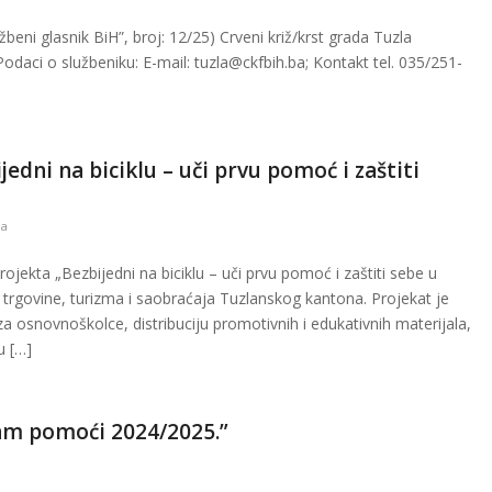
beni glasnik BiH”, broj: 12/25) Crveni križ/krst grada Tuzla
Podaci o službeniku: E-mail: tuzla@ckfbih.ba; Kontakt tel. 035/251-
jedni na biciklu – uči prvu pomoć i zaštiti
la
rojekta „Bezbijedni na biciklu – uči prvu pomoć i zaštiti sebe u
a trgovine, turizma i saobraćaja Tuzlanskog kantona. Projekat je
za osnovnoškolce, distribuciju promotivnih i edukativnih materijala,
u […]
am pomoći 2024/2025.”