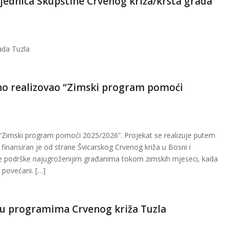
jednica Skupštine Crvenog križa/krsta grada
ada Tuzla
šno realizovao “Zimski program pomoći
o “Zimski program pomoći 2025/2026”. Projekat se realizuje putem
finansiran je od strane Švicarskog Crvenog križa u Bosni i
e podrške najugroženijim građanima tokom zimskih mjeseci, kada
 povećani. […]
ku programima Crvenog križa Tuzla