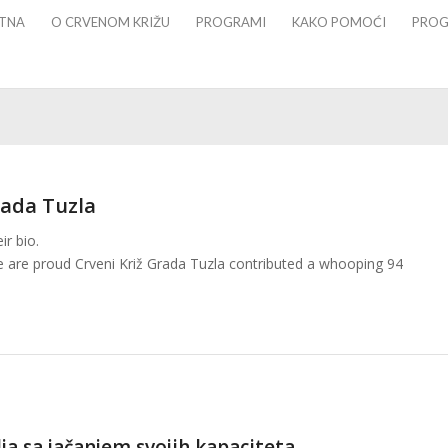
TNA
O CRVENOM KRIŽU
PROGRAMI
KAKO POMOĆI
PROG
rada Tuzla
ir bio.
we are proud
Crveni Križ Grada Tuzla
contributed a whooping 94
lja sa jačanjem svojih kapaciteta