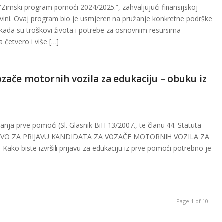
 “Zimski program pomoći 2024/2025.”, zahvaljujući finansijskoj
ovini. Ovaj program bio je usmjeren na pružanje konkretne podrške
ada su troškovi života i potrebe za osnovnim resursima
 četvero i više […]
ozače motornih vozila za edukaciju – obuku iz
nja prve pomoći (Sl. Glasnik BiH 13/2007., te članu 44. Statuta
UPUTSTVO ZA PRIJAVU KANDIDATA ZA VOZAČE MOTORNIH VOZILA ZA
biste izvršili prijavu za edukaciju iz prve pomoći potrebno je
Page 1 of 10