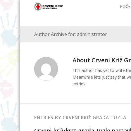
POČE
Author Archive for: administrator
About
Crveni Križ G
This author has yet to write the
Meanwhile lets just say that 
entries.
ENTRIES BY CRVENI KRIŽ GRADA TUZLA
Crveni križ/krst grada Tuzle nastav