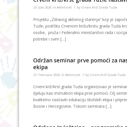
/
23. Jula 2026.
in
Aktivnosti
by
Crveni Križ Grada Tuzla
Projektu „Zdravog aktivnog starenja“ koji je započe
Tuzle, podršku Crvenom križu/krstu grada Tuzla kroz
osobe, pruža i Federalno ministarstvo rada i socij
potrebe i svim […]
Održan seminar prve pomoći za nast
ekipa
/
27. Februara 2026.
in
Aktivnosti
by
Crveni Križ Grada Tuzla
Crveni križ/krst grada Tuzla organizovao je semina
djeluju kao instruktori ekipa prve pomoći. Cilj semi
kvalitetno nastaviti edukaciju školskih ekipa i prip
Bosne i Hercegovine. Tokom seminara […]