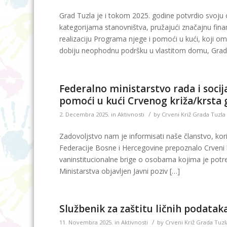
Grad Tuzla je i tokom 2025. godine potvrdio svoju o
kategorijama stanovništva, pružajući značajnu fin
realizaciju Programa njege i pomoći u kući, koji o
dobiju neophodnu podršku u vlastitom domu, Grad 
Federalno ministarstvo rada i soci
pomoći u kući Crvenog križa/krsta 
/
2. Decembra 2025.
in
Aktivnosti
by
Crveni Križ Grada Tuzla
Zadovoljstvo nam je informisati naše članstvo, korisn
Federacije Bosne i Hercegovine prepoznalo Crveni 
vaninstitucionalne brige o osobama kojima je potr
Ministarstva objavljen Javni poziv […]
Službenik za zaštitu ličnih podatak
/
11. Novembra 2025.
in
Aktivnosti
by
Crveni Križ Grada Tuzl