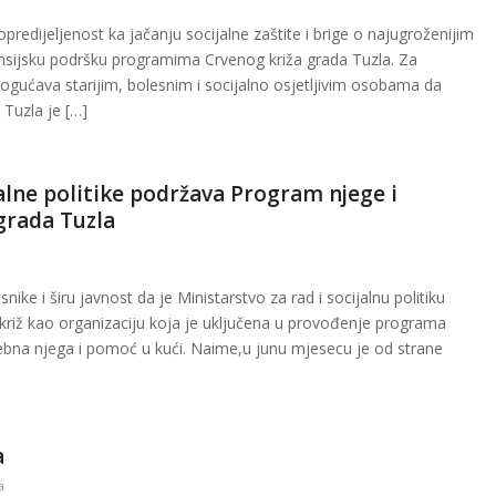
predijeljenost ka jačanju socijalne zaštite i brige o najugroženijim
ansijsku podršku programima Crvenog križa grada Tuzla. Za
mogućava starijim, bolesnim i socijalno osjetljivim osobama da
Tuzla je […]
jalne politike podržava Program njege i
grada Tuzla
ike i širu javnost da je Ministarstvo za rad i socijalnu politiku
križ kao organizaciju koja je uključena u provođenje programa
ebna njega i pomoć u kući. Naime,u junu mjesecu je od strane
a
a