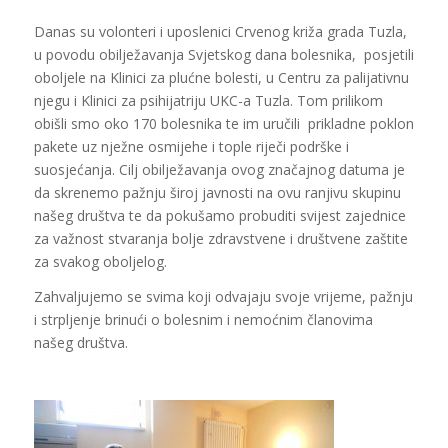
Danas su volonteri i uposlenici Crvenog križa grada Tuzla,
u povodu obilježavanja Svjetskog dana bolesnika, posjetili
oboljele na Klinici za plućne bolesti, u Centru za palijativnu
njegu i Klinici za psihijatriju UKC-a Tuzla. Tom prilikom
obišli smo oko 170 bolesnika te im uručili prikladne poklon
pakete uz nježne osmijehe i tople riječi podrške i
suosjećanja. Cilj obilježavanja ovog značajnog datuma je
da skrenemo pažnju široj javnosti na ovu ranjivu skupinu
našeg društva te da pokušamo probuditi svijest zajednice
za važnost stvaranja bolje zdravstvene i društvene zaštite
za svakog oboljelog.
Zahvaljujemo se svima koji odvajaju svoje vrijeme, pažnju
i strpljenje brinući o bolesnim i nemoćnim članovima
našeg društva.