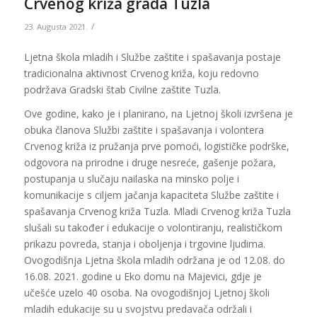
Crvenog križa grada Tuzla
/
23. Augusta 2021.
Ljetna škola mladih i Službe zaštite i spašavanja postaje
tradicionalna aktivnost Crvenog križa, koju redovno
podržava Gradski štab Civilne zaštite Tuzla.
Ove godine, kako je i planirano, na Ljetnoj školi izvršena je
obuka članova Službi zaštite i spašavanja i volontera
Crvenog križa iz pružanja prve pomoći, logističke podrške,
odgovora na prirodne i druge nesreće, gašenje požara,
postupanja u slučaju nailaska na minsko polje i
komunikacije s ciljem jačanja kapaciteta Službe zaštite i
spašavanja Crvenog križa Tuzla. Mladi Crvenog križa Tuzla
slušali su također i edukacije o volontiranju, realističkom
prikazu povreda, stanja i oboljenja i trgovine ljudima.
Ovogodišnja Ljetna škola mladih održana je od 12.08. do
16.08. 2021. godine u Eko domu na Majevici, gdje je
učešće uzelo 40 osoba. Na ovogodišnjoj Ljetnoj školi
mladih edukacije su u svojstvu predavača održali i