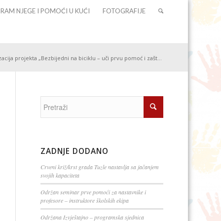
RAM NJEGE I POMOĆI U KUĆI
FOTOGRAFIJE
acija projekta „Bezbijedni na biciklu – uči prvu pomoć i zašt...
ZADNJE DODANO
Crveni križ/krst grada Tuzle nastavlja sa jačanjem
svojih kapaciteta
Održan seminar prve pomoći za nastavnike i
profesore – instruktore školskih ekipa
Održana Izvještajno – programska sjednica