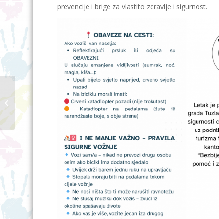
prevencije i brige za vlastito zdravlje i sigurnost.
Uspješno realizovan “Zimski
program pomoći 2024/2025.”