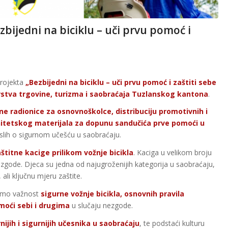
zbijedni na biciklu – uči prvu pomoć i
projekta
„Bezbijedni na biciklu – uči prvu pomoć i zaštiti sebe
rstva trgovine, turizma i saobraćaja Tuzlanskog kantona
.
e radionice za osnovnoškolce, distribuciju promotivnih i
nitetskog materijala za dopunu sandučića prve pomoći u
raslih o sigurnom učešću u saobraćaju.
štitne kacige prilikom vožnje bicikla
. Kaciga u velikom broju
 nezgode. Djeca su jedna od najugroženijih kategorija u saobraćaju,
ali ključnu mjeru zaštite.
ižimo važnost
sigurne vožnje bicikla, osnovnih pravila
omoći sebi i drugima
u slučaju nezgode.
ijih i sigurnijih učesnika u saobraćaju
, te podstaći kulturu