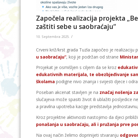
Započela realizacija projekta „Be
zaštiti sebe u saobraćaju“
/
10. Septembra 2025.
Crveni križ/krst grada Tuzla započeo je realizaciju 
u saobraćaju“
, koji je podržan od strane
Minista
Projekat je osmišljen s ciljem da se kroz
edukativn
edukativnih materijala, te obezbjeđivanje sa
školama
podigne nivo znanja i svijesti djece i od
Poseban akcenat stavljen je na
značaj nošenja za
slučajeva može spasiti život ili ublažiti posljedice
a pravilna upotreba kacige predstavlja jednostavnu, 
Kroz projektne aktivnosti nastojimo da djeci pribl
ponašanja u saobraćaju, ali i pružanja prve p
Na ovaj način želimo doprinijeti stvaranju
odgovorn