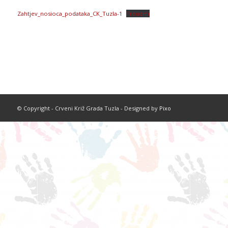
Zahtjev_nosioca_podataka_CK_Tuzla-1
Preuzmi
© Copyright - Crveni Križ Grada Tuzla - Designed by
Pixo