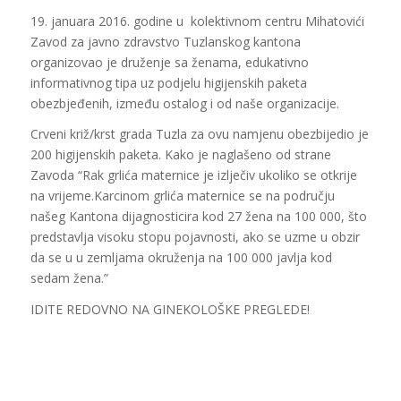
19. januara 2016. godine u kolektivnom centru Mihatovići
Zavod za javno zdravstvo Tuzlanskog kantona
organizovao je druženje sa ženama, edukativno
informativnog tipa uz podjelu higijenskih paketa
obezbjeđenih, između ostalog i od naše organizacije.
Crveni križ/krst grada Tuzla za ovu namjenu obezbijedio je
200 higijenskih paketa. Kako je naglašeno od strane
Zavoda “Rak grlića maternice je izlječiv ukoliko se otkrije
na vrijeme.Karcinom grlića maternice se na području
našeg Kantona dijagnosticira kod 27 žena na 100 000, što
predstavlja visoku stopu pojavnosti, ako se uzme u obzir
da se u u zemljama okruženja na 100 000 javlja kod
sedam žena.”
IDITE REDOVNO NA GINEKOLOŠKE PREGLEDE!