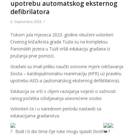
upotrebu automatskog eksternog
defibrilatora
/
6. Septembra 2023.
Tokom jula mjeseca 2023. godine obučeni volonteri
Crvenog križa/krsta grada Tuzla su na kompleksu
Panonskih jezera u Tuzli vršili edukaciju građana iz
pružanja prve pomoći.
Građani su imali priliku naučiti osnovne mjere održavanja
života – kardiopulmonalnu reanimaciju (KPR) uz pravilnu
upotrebu AED-a (automatskog eksternog defibtilatora).
Edukacija se vrši s ciljem razvijanja svijesti o važnosti
ranog početka oživljavanja unesrećene osobe.
Volonteri će i u narednom periodu nastaviti sa
edukacijama građanstva.
Budi i ti dio tima čije ruke mogu spasiti život!