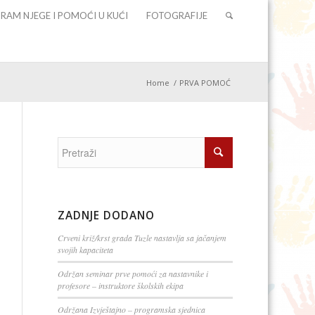
RAM NJEGE I POMOĆI U KUĆI
FOTOGRAFIJE
Home
/
PRVA POMOĆ
ZADNJE DODANO
Crveni križ/krst grada Tuzle nastavlja sa jačanjem
svojih kapaciteta
Održan seminar prve pomoći za nastavnike i
profesore – instruktore školskih ekipa
Održana Izvještajno – programska sjednica