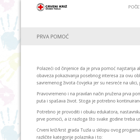
POČE
PRVA POMOĆ
Polazeći od činjenice da je prva pomoć najstarija 
obaveza pokazivanja posebnog interesa za ovu obla
savremenog života čovjeka jer su nesreće na ulici, po
Pravovremeno i na pravilan način pružena prva pom
puta i spašava život. Stoga je potrebno kontinuir
Potrebno je provoditi i obuku edukatora, nastavn
prve pomoći, a iz razloga što svake godine treba 
Crveni križ/krst grada Tuzla u sklopu ovog progam
različite kategorije polaznika i to: