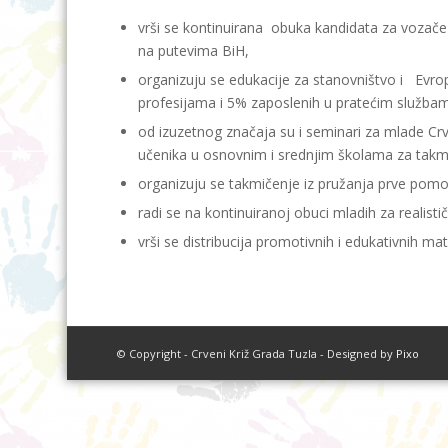
vrši se kontinuirana obuka kandidata za vozač
na putevima BiH,
organizuju se edukacije za stanovništvo i Evro
profesijama i 5% zaposlenih u pratećim službam
od izuzetnog značaja su i seminari za mlade Cr
učenika u osnovnim i srednjim školama za takmi
organizuju se takmičenje iz pružanja prve pomo
radi se na kontinuiranoj obuci mladih za realistič
vrši se distribucija promotivnih i edukativnih mat
© Copyright - Crveni Križ Grada Tuzla - Designed by
Pixo