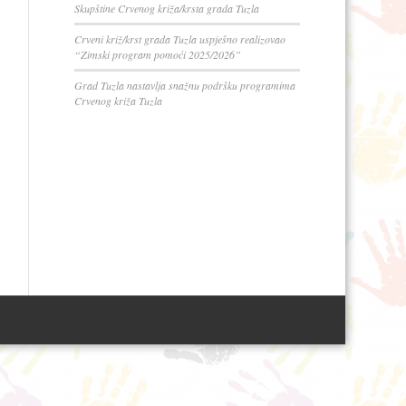
Skupštine Crvenog križa/krsta grada Tuzla
Crveni križ/krst grada Tuzla uspješno realizovao
“Zimski program pomoći 2025/2026”
Grad Tuzla nastavlja snažnu podršku programima
Crvenog križa Tuzla