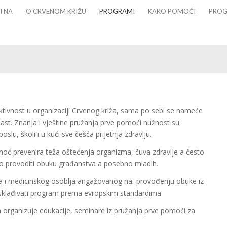
TNA
O CRVENOM KRIŽU
PROGRAMI
KAKO POMOĆI
PROG
aktivnost u organizaciji Crvenog križa, sama po sebi se nameće
st. Znanja i vještine pružanja prve pomoći nužnost su
slu, školi i u kući sve češća prijetnja zdravlju.
oć prevenira teža oštećenja organizma, čuva zdravlje a često
ano provoditi obuku građanstva a posebno mladih.
ika i medicinskog osoblja angažovanog na provođenju obuke iz
usklađivati program prema evropskim standardima.
a organizuje edukacije, seminare iz pružanja prve pomoći za