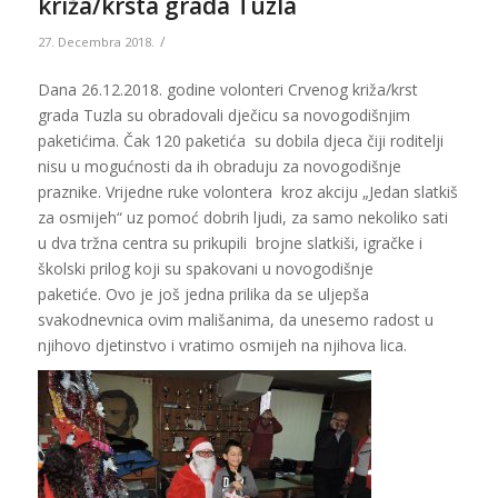
križa/krsta grada Tuzla
/
27. Decembra 2018.
Dana 26.12.2018. godine volonteri Crvenog križa/krst
grada Tuzla su obradovali dječicu sa novogodišnjim
paketićima. Čak 120 paketića su dobila djeca čiji roditelji
nisu u mogućnosti da ih obraduju za novogodišnje
praznike. Vrijedne ruke volontera kroz akciju „Jedan slatkiš
za osmijeh“ uz pomoć dobrih ljudi, za samo nekoliko sati
u dva tržna centra su prikupili brojne slatkiši, igračke i
školski prilog koji su spakovani u novogodišnje
paketiće. Ovo je još jedna prilika da se uljepša
svakodnevnica ovim mališanima, da unesemo radost u
njihovo djetinstvo i vratimo osmijeh na njihova lica.