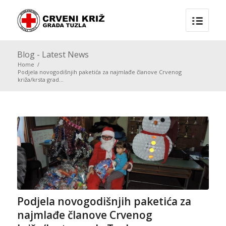
Blog - Latest News
Home
/
Podjela novogodišnjih paketića za najmlađe članove Crvenog
križa/krsta grad...
Podjela novogodišnjih paketića za
najmlađe članove Crvenog