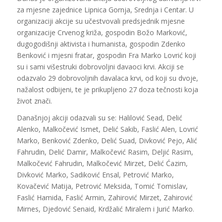
za mjesne zajednice Lipnica Gornja, Srednja i Centar. U
organizaciji akcije su učestvovali predsjednik mjesne
organizacije Crvenog križa, gospodin Božo Marković,
dugogodišnji aktivista i humanista, gospodin Zdenko
Benković i mjesni fratar, gospodin Fra Marko Lovrić koji
su i sami višestruki dobrovoljni davaoci krvi. Akciji se
odazvalo 29 dobrovoljnih davalaca krvi, od koji su dvoje,
nažalost odbijeni, te je prikupljeno 27 doza tečnosti koja
život znači.
Današnjoj akciji odazvali su se: Halilović Sead, Delić
Alenko, Malkočević Ismet, Delić Sakib, Faslić Alen, Lovrić
Marko, Benković Zdenko, Delić Suad, Divković Pejo, Alić
Fahrudin, Delić Damir, Malkočević Rasim, Deljić Rasim,
Malkočević Fahrudin, Malkočević Mirzet, Delić Ćazim,
Divković Marko, Sadiković Ensal, Petrović Marko,
Kovačević Matija, Petrović Meksida, Tomić Tomislav,
Faslić Hamida, Faslić Armin, Zahirović Mirzet, Zahirović
Mirnes, Djedović Senaid, Krdžalić Miralem i Jurić Marko.