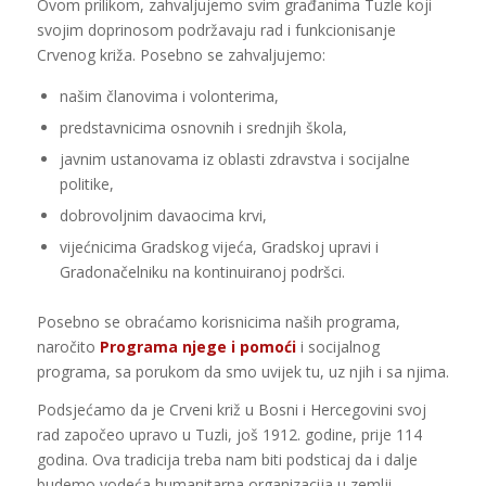
Ovom prilikom, zahvaljujemo svim građanima Tuzle koji
svojim doprinosom podržavaju rad i funkcionisanje
Crvenog križa. Posebno se zahvaljujemo:
našim članovima i volonterima,
predstavnicima osnovnih i srednjih škola,
javnim ustanovama iz oblasti zdravstva i socijalne
politike,
dobrovoljnim davaocima krvi,
vijećnicima Gradskog vijeća, Gradskoj upravi i
Gradonačelniku na kontinuiranoj podršci.
Posebno se obraćamo korisnicima naših programa,
naročito
Programa njege i pomoći
i socijalnog
programa, sa porukom da smo uvijek tu, uz njih i sa njima.
Podsjećamo da je Crveni križ u Bosni i Hercegovini svoj
rad započeo upravo u Tuzli, još 1912. godine, prije 114
godina. Ova tradicija treba nam biti podsticaj da i dalje
budemo vodeća humanitarna organizacija u zemlji.