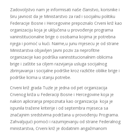
Zadovoljstvo nam je informisati naše članstvo, korisnike i
širu javnost da je Ministarstvo za rad i socijalnu politiku
Federacije Bosne i Hercegovine prepoznalo Crveni križ kao
organizaciju koja je uključena u provođenje programa
vaninstitucionalne brige o osobama kojima je potrebna
njega i pomoć u kući. Naime,u junu mjesecu je od strane
Ministarstva objavljen Javni poziv za neprofitne
organizacije kao podrška vaninstitucionalnim oblicima
brige i zaštite sa ciljem razvijanja usluga socijalnog
zbrinjavanja i socijalne podrške kroz različite oblike brige i
podrške licima u stanju potrebe.
Crveni križ grada Tuzle je jedna od pet organizacija
Crvenog križa u Federaciji Bosne i Hercegovine koja je
nakon apliciranja prepoznata kao organizacija koja je
ispunila tražene kriterije i od septembra mjeseca sa
značajnim sredstvima podržana u provođenju Programa.
Zahvaljujući pomoći i razumijevanju od strane Federalnog
ministarstva, Crveni križ je dodatnim angažmanom