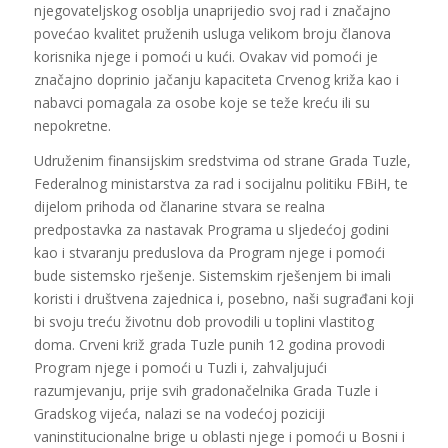
njegovateljskog osoblja unaprijedio svoj rad i značajno
povećao kvalitet pruženih usluga velikom broju članova
korisnika njege i pomoći u kući. Ovakav vid pomoći je
značajno doprinio jačanju kapaciteta Crvenog križa kao i
nabavci pomagala za osobe koje se teže kreću ili su
nepokretne.
Udruženim finansijskim sredstvima od strane Grada Tuzle,
Federalnog ministarstva za rad i socijalnu politiku FBiH, te
dijelom prihoda od članarine stvara se realna
predpostavka za nastavak Programa u sljedećoj godini
kao i stvaranju preduslova da Program njege i pomoći
bude sistemsko rješenje. Sistemskim rješenjem bi imali
koristi i društvena zajednica i, posebno, naši sugrađani koji
bi svoju treću životnu dob provodili u toplini vlastitog
doma. Crveni križ grada Tuzle punih 12 godina provodi
Program njege i pomoći u Tuzli i, zahvaljujući
razumjevanju, prije svih gradonačelnika Grada Tuzle i
Gradskog vijeća, nalazi se na vodećoj poziciji
vaninstitucionalne brige u oblasti njege i pomoći u Bosni i